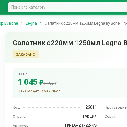
р By Bone
Legna
Салатник d220мм 1250мл Legna By Bone TN
Салатник d220мм 1250мл Legna B
ЗАКАЗАНО
ЦЕНА
1 045
₽
1 165
₽
Цена может измениться
26611
Код:
Производит
Турция
Страна:
Серия:
TN-LG-ZT-22-KS
Артикул: