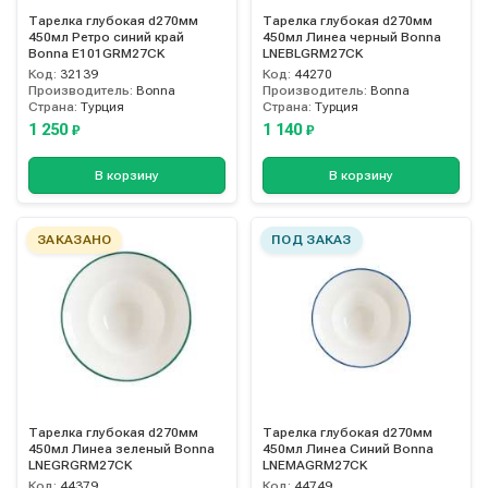
Тарелка глубокая d270мм
Тарелка глубокая d270мм
450мл Ретро синий край
450мл Линеа черный Bonna
Bonna E101GRM27CK
LNEBLGRM27CK
Код:
32139
Код:
44270
Производитель:
Bonna
Производитель:
Bonna
Страна:
Турция
Страна:
Турция
1 250
1 140
₽
₽
В корзину
В корзину
ЗАКАЗАНО
ПОД ЗАКАЗ
Тарелка глубокая d270мм
Тарелка глубокая d270мм
450мл Линеа зеленый Bonna
450мл Линеа Синий Bonna
LNEGRGRM27CK
LNEMAGRM27CK
Код:
44379
Код:
44749