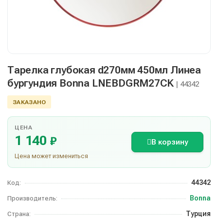
Тарелка глубокая d270мм 450мл Линеа
бургундия Bonna LNEBDGRM27CK
| 44342
ЗАКАЗАНО
ЦЕНА
1 140
₽
В корзину
Цена может измениться
44342
Код:
Bonna
Производитель:
Турция
Страна: