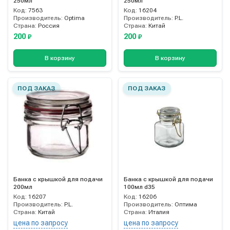
250мл
250мл
Код:
7563
Код:
16204
Производитель:
Optima
Производитель:
P.L.
Страна:
Россия
Страна:
Китай
200
200
₽
₽
В корзину
В корзину
ПОД ЗАКАЗ
ПОД ЗАКАЗ
Банка с крышкой для подачи
Банка с крышкой для подачи
200мл
100мл d35
Код:
16207
Код:
16206
Производитель:
P.L.
Производитель:
Оптима
Страна:
Китай
Страна:
Италия
цена по запросу
цена по запросу