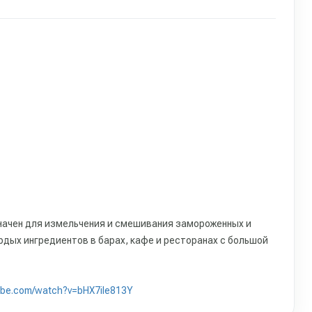
значен для измельчения и смешивания замороженных и
дых ингредиентов в барах, кафе и ресторанах с большой
tube.com/watch?v=bHX7iIe813Y