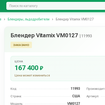
е
Блендеры, льдодробители
Блендер Vitamix VM0127
Блендер Vitamix VM0127
| 11993
ЗАКАЗАНО
ЦЕНА
167 400
₽
Цена может измениться
11993
Код:
Производит
США
Страна:
Артикул:
VM0127
Модель: