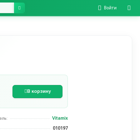
Войти
В корзину
Vitamix
ель:
010197