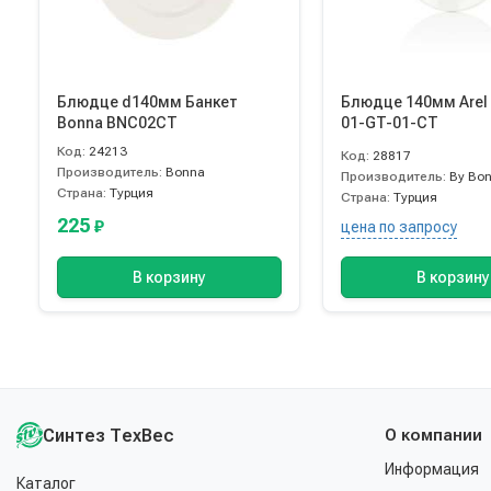
Блюдце d140мм Банкет
Блюдце 140мм Arel By Bone
Bonna BNC02CT
01-GT-01-CT
Код:
24213
Код:
28817
Производитель:
Bonna
Производитель:
By Bo
Страна:
Турция
Страна:
Турция
225
₽
цена по запросу
В корзину
В корзину
Синтез ТехВес
О компании
Информация
Каталог