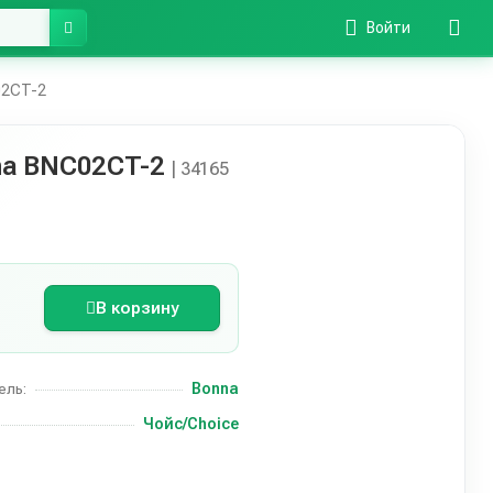
Войти
02CT-2
na BNC02CT-2
| 34165
В корзину
Bonna
ель:
Чойс/Choice