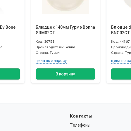
Блюдце d140мм Гурмэ Bonna
Блюдце d
GRM02CT
BNC02CT
Код:
30753
Код:
44167
ne
Производитель:
Bonna
Производи
Страна:
Турция
Страна:
Ту
цена по запросу
цена по з
В корзину
Контакты
Телефоны