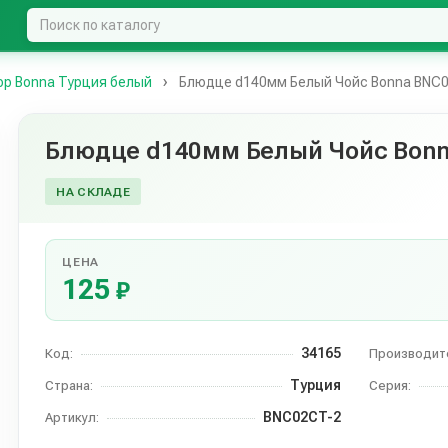
р Bonna Турция белый
Блюдце d140мм Белый Чойс Bonna BNC
Блюдце d140мм Белый Чойс Bon
НА СКЛАДЕ
ЦЕНА
125
₽
34165
Код:
Производит
Турция
Страна:
Серия:
BNC02CT-2
Артикул: