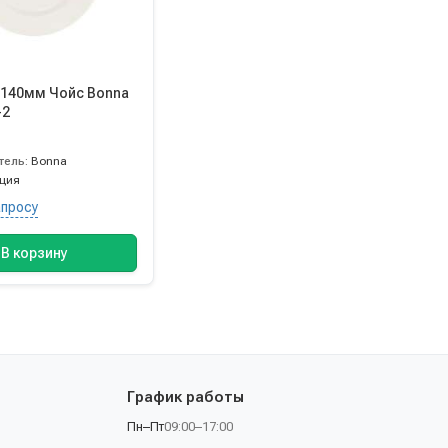
140мм Чойс Bonna
-2
тель:
Bonna
рция
апросу
В корзину
График работы
Пн–Пт
09:00–17:00