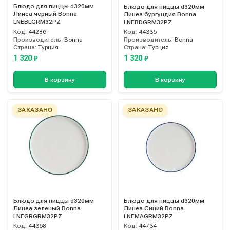
Блюдо для пиццы d320мм
Блюдо для пиццы d320мм
Линеа черный Bonna
Линеа бургундия Bonna
LNEBLGRM32PZ
LNEBDGRM32PZ
Код:
44286
Код:
44336
Производитель:
Bonna
Производитель:
Bonna
Страна:
Турция
Страна:
Турция
1 320
1 320
₽
₽
В корзину
В корзину
ЗАКАЗАНО
ЗАКАЗАНО
Блюдо для пиццы d320мм
Блюдо для пиццы d320мм
Линеа зеленый Bonna
Линеа Синий Bonna
LNEGRGRM32PZ
LNEMAGRM32PZ
Код:
44368
Код:
44734