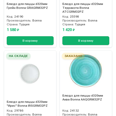
Блюдо для пиццы d320мм
Блюдо для пиццы d320мм
Грейн Bonna GRAGRM32PZ
Терракота Bonna
ATCGRM32PZ
Код:
24190
Код:
25598
Производитель:
Bonna
Производитель:
Bonna
Страна:
Турция
Страна:
Турция
1 580
1 420
₽
₽
В корзину
В корзину
НА СКЛАДЕ
ЗАКАЗАНО
Блюдо для пиццы d320мм
Аква Bonna AAQGRM32PZ
Блюдо для пиццы d320мм
"Ирис" Bonna IRSGRM32PZ
Код:
29786
Код:
24132
Производитель:
Bonna
Производитель:
Bonna