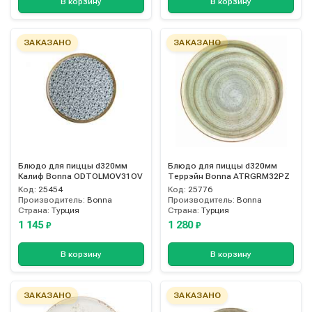
В корзину
В корзину
ЗАКАЗАНО
ЗАКАЗАНО
Блюдо для пиццы d320мм
Блюдо для пиццы d320мм
Калиф Bonna ODTOLMOV31OV
Террэйн Bonna ATRGRM32PZ
Код:
25454
Код:
25776
Производитель:
Bonna
Производитель:
Bonna
Страна:
Турция
Страна:
Турция
1 145
1 280
₽
₽
В корзину
В корзину
ЗАКАЗАНО
ЗАКАЗАНО