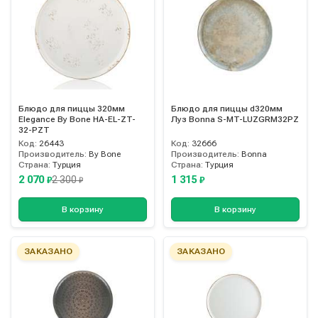
Блюдо для пиццы 320мм
Блюдо для пиццы d320мм
Elegance By Bone HA-EL-ZT-
Луз Bonna S-MT-LUZGRM32PZ
32-PZT
Код:
26443
Код:
32666
Производитель:
By Bone
Производитель:
Bonna
Страна:
Турция
Страна:
Турция
2 070
1 315
2 300
₽
₽
₽
В корзину
В корзину
ЗАКАЗАНО
ЗАКАЗАНО