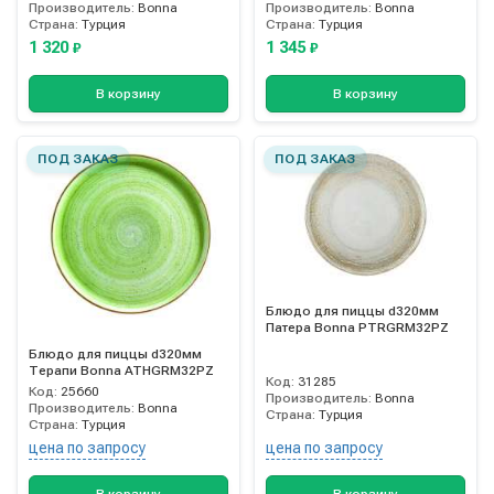
Производитель:
Bonna
Производитель:
Bonna
Страна:
Турция
Страна:
Турция
1 320
1 345
₽
₽
В корзину
В корзину
ПОД ЗАКАЗ
ПОД ЗАКАЗ
Блюдо для пиццы d320мм
Патера Bonna PTRGRM32PZ
Блюдо для пиццы d320мм
Терапи Bonna ATHGRM32PZ
Код:
31285
Код:
25660
Производитель:
Bonna
Производитель:
Bonna
Страна:
Турция
Страна:
Турция
цена по запросу
цена по запросу