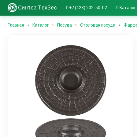
Синтез ТехВес
+7 (423) 202-50-02
Каталог
Главная
Каталог
Посуда
Столовая посуда
Фарфор