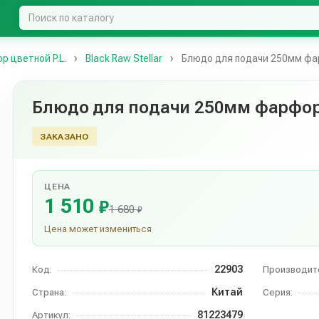
 цветной P.L.
Black Raw Stellar
Блюдо для подачи 250мм фарф
Блюдо для подачи 250мм фарфор "
ЗАКАЗАНО
ЦЕНА
1 510
₽
1 680
₽
Цена может измениться
22903
Код:
Производит
Китай
Страна:
Серия:
81223479
Артикул: