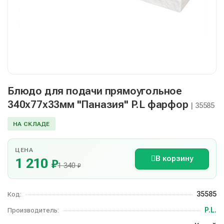
Блюдо для подачи прямоугольное
340х77х33мм "Паназия" P.L фарфор
| 35585
НА СКЛАДЕ
ЦЕНА
В корзину
1 210
₽
1 340
₽
35585
Код:
P.L.
Производитель: