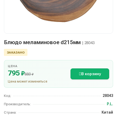
Блюдо меламиновое d215мм
| 28043
ЗАКАЗАНО
ЦЕНА
795
₽
В корзину
880
₽
Цена может измениться
28043
Код:
P.L.
Производитель:
Китай
Страна: