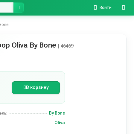
Войти
Bone
р Oliva By Bone
| 46469
В корзину
By Bone
ель:
Oliva