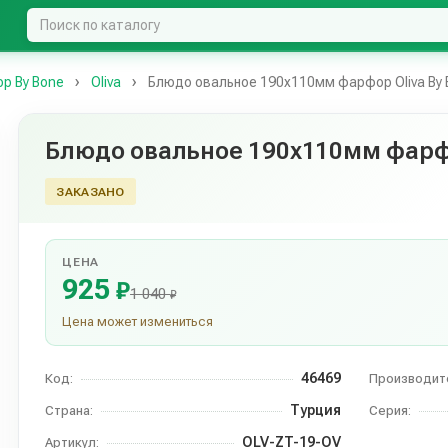
р By Bone
Oliva
Блюдо овальное 190х110мм фарфор Oliva By 
Блюдо овальное 190х110мм фарфо
ЗАКАЗАНО
ЦЕНА
925
₽
1 040
₽
Цена может измениться
46469
Код:
Производит
Турция
Страна:
Серия:
OLV-ZT-19-OV
Артикул: