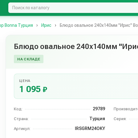
р Bonna Турция
Ирис
Блюдо овальное 240х140мм "Ирис" B
Блюдо овальное 240х140мм "Ири
НА СКЛАДЕ
ЦЕНА
1 095
₽
29789
Код:
Производит
Турция
Страна:
Серия:
IRSGRM24OKY
Артикул: