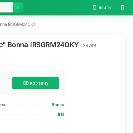
Войти
onna IRSGRM24OKY
с" Bonna IRSGRM24OKY
| 29789
В корзину
Bonna
ель:
Iris