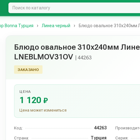
р Bonna Турция
Линеа черный
Блюдо овальное 310х240мм 
Блюдо овальное 310х240мм Лине
LNEBLMOV31OV
| 44263
ЗАКАЗАНО
ЦЕНА
1 120
₽
Цена может измениться
44263
Код:
Производит
Турция
Страна:
Серия: