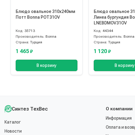
Блюдо овальное 310х240мм
Блюдо овальное 3
Потт Bonna POT31OV
Линеа бургундия B
LNEBDMOV31OV
Код:
35713
Код:
44344
Производитель:
Bonna
Производитель:
Bonna
Страна:
Турция
Страна:
Турция
1 465
1 120
₽
₽
В корзину
В корзину
Синтез ТехВес
О компании
Информация
Каталог
Оплата и возв
Новости