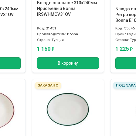
Блюдо овальное 310х240мм
Ирис Белый Bonna
10х240мм
Блюдо ов
IRSWHMOV31OV
OV31OV
Ретро ко
Bonna E1
Код:
31431
Код:
33046
Производитель:
Bonna
Производи
Страна:
Турция
Страна:
Ту
1 150
1 225
₽
₽
В корзину
ЗАКАЗАНО
ПОД ЗАКА