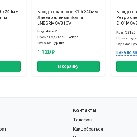
10х240мм
Блюдо овальное 310х240мм
Блюдо ов
onna
Линеа зеленый Bonna
Ретро син
LNEGRMOV31OV
E101MOV
Код:
44372
Код:
32120
Производитель:
Bonna
Производи
Страна:
Турция
Страна:
Ту
1 120
₽
цена по з
В корзину
Контакты
Телефоны
рат
Как добраться