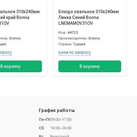
альное 310х240мм
Блюдо овальное 310х240мм
ий край Bonna
Линеа Синий Bonna
31OV
LNEMAMOV31OV
Код:
44723
тель:
Bonna
Производитель:
Bonna
рция
Страна:
Турция
апросу
цена по запросу
В корзину
В корзину
График работы
Пн–Пт
09:00–17:00
Сб
10:00–16:00
Вс
Выходной