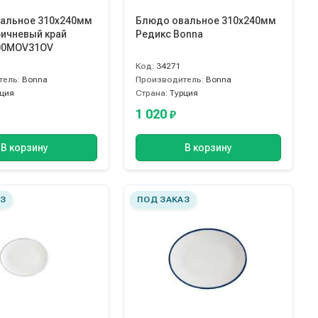
альное 310х240мм
Блюдо овальное 310х240мм
ричневый край
Редикс Bonna
00MOV31OV
Код:
34271
тель:
Bonna
Производитель:
Bonna
рция
Страна:
Турция
1 020
₽
В корзину
В корзину
З
ПОД ЗАКАЗ