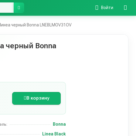
Войти
Линеа черный Bonna LNEBLMOV31OV
а черный Bonna
В корзину
Bonna
ель:
Linea Black