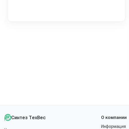
Синтез ТехВес
О компании
Информация