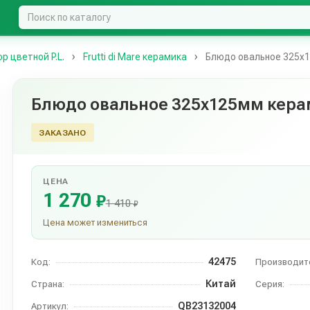
 цветной P.L.
Frutti di Mare керамика
Блюдо овальное 325x125
Блюдо овальное 325x125мм керамик
ЗАКАЗАНО
ЦЕНА
1 270
₽
1 410
₽
Цена может измениться
42475
Код:
Производит
Китай
Страна:
Серия:
QB23132004
Артикул: