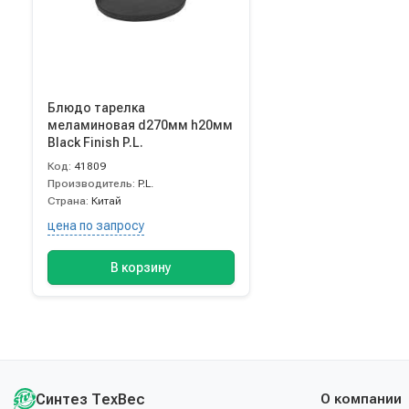
Блюдо тарелка
меламиновая d270мм h20мм
Black Finish P.L.
Код:
41809
Производитель:
P.L.
Страна:
Китай
цена по запросу
В корзину
Синтез ТехВес
О компании