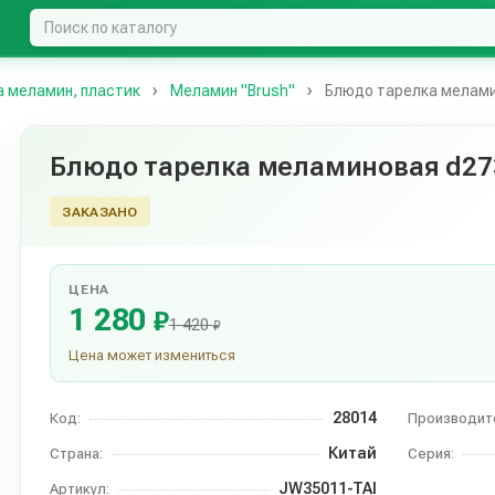
а меламин, пластик
Меламин "Brush"
Блюдо тарелка меламин
Блюдо тарелка меламиновая d273
ЗАКАЗАНО
ЦЕНА
1 280
₽
1 420
₽
Цена может измениться
28014
Код:
Производит
Китай
Страна:
Серия:
JW35011-TAI
Артикул: