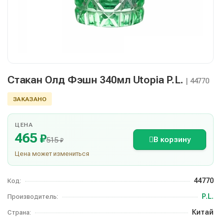
Стакан Олд Фэшн 340мл Utopia P.L.
| 44770
ЗАКАЗАНО
ЦЕНА
465
₽
В корзину
515
₽
Цена может измениться
44770
Код:
P.L.
Производитель:
Китай
Страна: