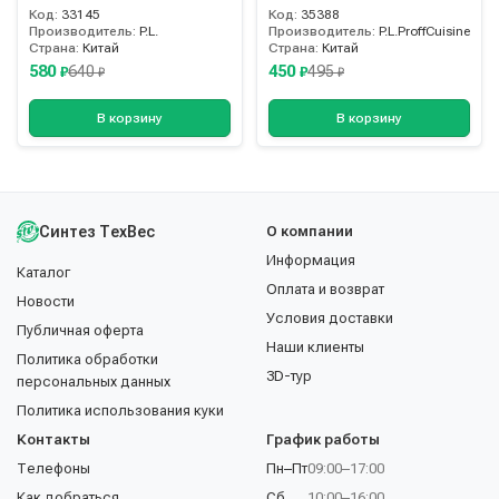
Код:
33145
Код:
35388
Производитель:
P.L.
Производитель:
P.L.ProffCuisine
Страна:
Китай
Страна:
Китай
580
450
640
495
₽
₽
₽
₽
В корзину
В корзину
Синтез ТехВес
О компании
Информация
Каталог
Оплата и возврат
Новости
Условия доставки
Публичная оферта
Наши клиенты
Политика обработки
3D-тур
персональных данных
Политика использования куки
Контакты
График работы
Телефоны
Пн–Пт
09:00–17:00
Как добраться
Сб
10:00–16:00