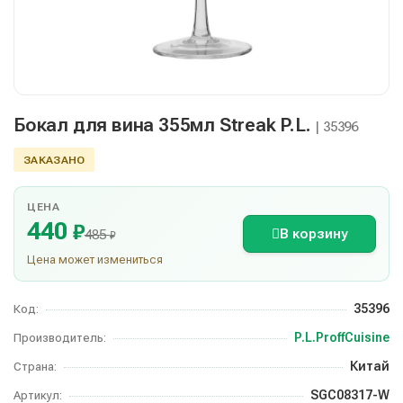
Бокал для вина 355мл Streak P.L.
| 35396
ЗАКАЗАНО
ЦЕНА
440
₽
В корзину
485
₽
Цена может измениться
35396
Код:
P.L.ProffCuisine
Производитель:
Китай
Страна:
SGC08317-W
Артикул: