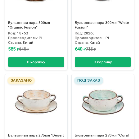
Бульонная пара 300мл
Бульонная пара 300мл "White
"Organic Fusion"
Fusion"
Код:
18763
Код:
20260
Производитель:
P.L.
Производитель:
P.L.
Страна:
Китай
Страна:
Китай
585
640
645
715
₽
₽
₽
₽
В корзину
В корзину
ЗАКАЗАНО
ПОД ЗАКАЗ
Бульонная пара 275мл "Desert
Бульонная пара 270мл "Coral