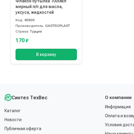
Флакон бутылка 1000мл
мерный п/п для масла,
уксуса, жидкостей
Код:
45800
Производитель:
GASTROPLAST
Страна:
Турция
170
₽
В корзину
Синтез ТехВес
О компании
Информация
Каталог
Оплата и возв
Новости
Условия дост
Публичная оферта
Наши клиенты