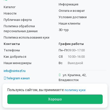
Информация
Каталог
Оплата и возврат
Новости
Условия доставки
Публичная оферта
Наши клиенты
Политика обработки
3D-тур
персональных данных
Политика использования куки
Контакты
График работы
Телефоны
Пн–Пт
09:00–17:00
Как добраться
Сб
10:00–16:00
Наши менеджеры
Вс
Выходной
info@sintezf.ru
ул. Крыгина, 42,
Telegram канал
Владивосток
+7 (423) 202-50-02
Пользуясь сайтом, вы принимаете
политику куки
Хорошо
© 1997–2026 ООО «Синтез ТехВес». Все права защищены.