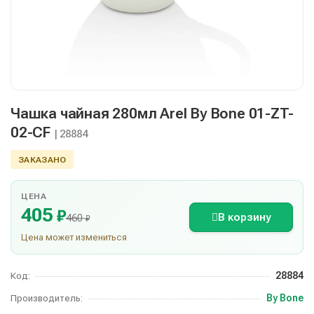
Чашка чайная 280мл Arel By Bone 01-ZT-
02-CF
| 28884
ЗАКАЗАНО
ЦЕНА
405
₽
В корзину
460
₽
Цена может измениться
28884
Код:
By Bone
Производитель: