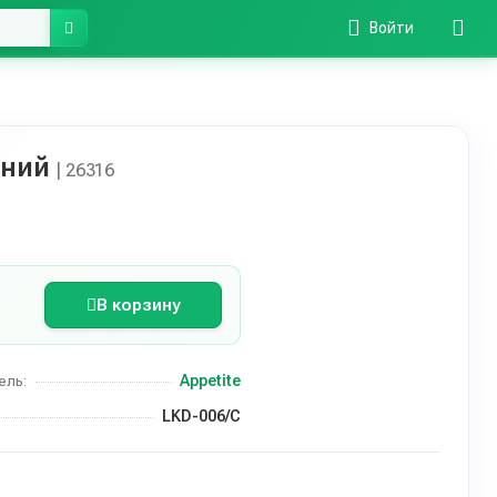
Войти
иний
| 26316
В корзину
Appetite
ель:
LKD-006/С