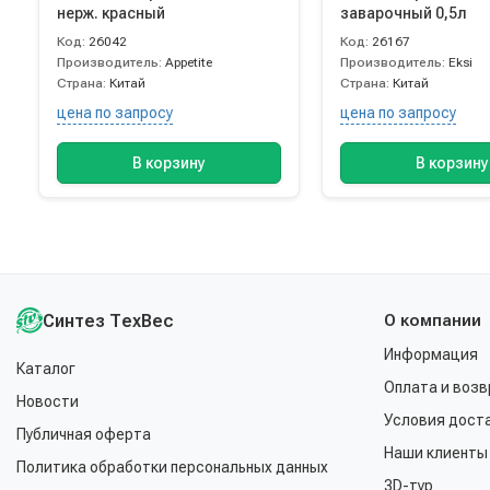
нерж. красный
заварочный 0,5л
Код:
26042
Код:
26167
Производитель:
Appetite
Производитель:
Eksi
Страна:
Китай
Страна:
Китай
цена по запросу
цена по запросу
В корзину
В корзину
Синтез ТехВес
О компании
Информация
Каталог
Оплата и возв
Новости
Условия дост
Публичная оферта
Наши клиенты
Политика обработки персональных данных
3D-тур