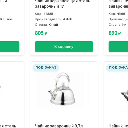
чный
Чайник нержавеющая сталь
Чайник н
заварочный 1л
заварочн
Код:
44885
Код:
45661
ffCuisine
Производитель:
Astell
Производи
Страна:
Китай
Страна:
Ки
805
890
₽
₽
В корзину
ПОД ЗАКАЗ
ПОД ЗАКА
ая сталь
Чайник заварочный 0,7л
Чайник н