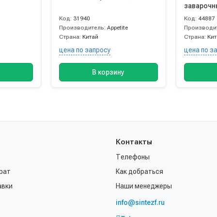
заварочн
Код:
31940
Код:
44887
Производитель:
Appetite
Производи
Страна:
Китай
Страна:
Ки
цена по запросу
цена по з
В корзину
Контакты
Телефоны
рат
Как добраться
авки
Наши менеджеры
info@sintezf.ru