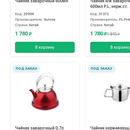
Чайник заварочный 600мл
Чайник н/ж заваро
600мл P.L. нерж.ст.
Код:
20994
Код:
31372
Производитель:
Sunnex
Производитель:
P.L.Pro
Страна:
Китай
Страна:
Китай
1 780
1 780
₽
₽
1 845
₽
В корзину
В корзину
ПОД ЗАКАЗ
ПОД ЗАКАЗ
Чайник заварочный 0,7л
Чайник нержавеющ