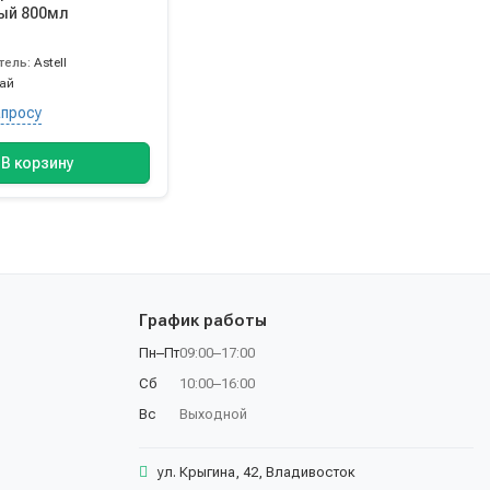
ый 800мл
тель:
Astell
тай
апросу
В корзину
График работы
Пн–Пт
09:00–17:00
Сб
10:00–16:00
Вс
Выходной
ул. Крыгина, 42, Владивосток