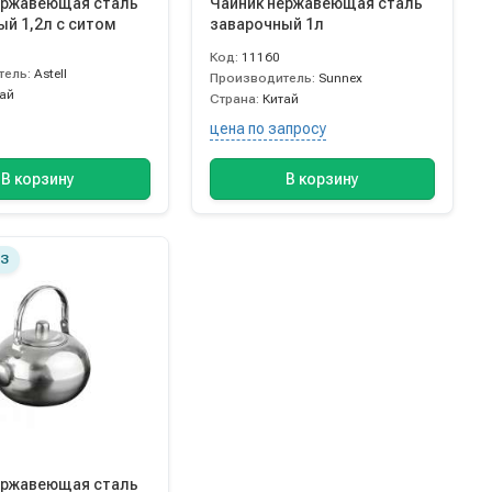
ержавеющая сталь
Чайник нержавеющая сталь
ый 1,2л с ситом
заварочный 1л
Код:
11160
тель:
Astell
Производитель:
Sunnex
тай
Страна:
Китай
цена по запросу
В корзину
В корзину
З
ержавеющая сталь