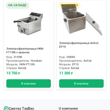
НА СКЛАДЕ
ЗАКАЗАНО
Электрофритюрница Airhot
EF10
Электрофритюрница HKN-
FT10N с краном
Код:
31698
Код:
26886
Производитель:
Hurakan
Производитель:
Airhot
Модель:
HKN-FT10N
Модель:
EF10
Страна:
Китай
Страна:
Китай
13 750
11 300
₽
₽
В корзину
В корзину
Синтез ТехВес
О компании