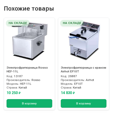
Похожие товары
НА СКЛАДЕ
НА СКЛАДЕ
Электрофритюрница Rosso
Электрофритюрница с краном
HEF-11L
Airhot EF10T
Код:
13187
Код:
26887
Производитель:
Rosso
Производитель:
Airhot
Модель:
HEF-11L
Модель:
EF10T
Страна:
Китай
Страна:
Китай
10 250
14 830
₽
₽
В корзину
В корзину