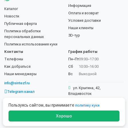
Информация
Каталог
Оплата и возврат
Новости
Условия доставки
Публичная оферта
Наши клиенты
Политика обработки
3D-тур
персональных данных
Политика использования куки
Контакты
График работы
Телефоны
Пн–Пт
09:00–17:00
Как добраться
Сб
10:00–16:00
Наши менеджеры
Вс
Выходной
info@sintezf.ru
ул. Крыгина, 42,
Telegram канал
Владивосток
+7 (423) 202-50-02
Пользуясь сайтом, вы принимаете
политику куки
Хорошо
© 1997–2026 ООО «Синтез ТехВес». Все права защищены.