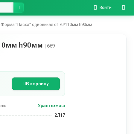
Войти
Форма "Пасха" сдвоенная d170/110мм h90мм
110мм h90мм
| 669
В корзину
Уралтехмаш
ель:
2Л17