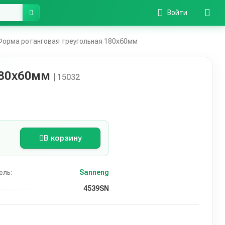
Войти
орма ротанговая треугольная 180х60мм
180х60мм
| 15032
В корзину
Sanneng
ель:
4539SN