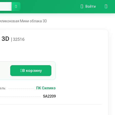
Войти
ликоновая Мини облака 3D
а 3D
| 32516
В корзину
ПК Силико
ель:
SA2209