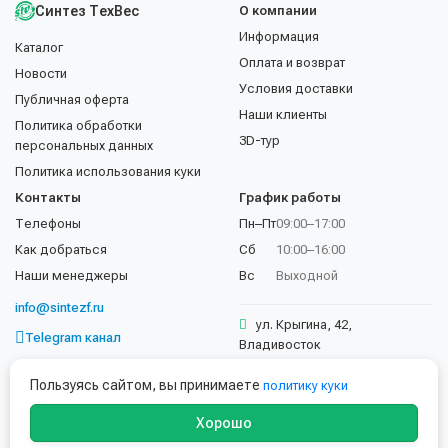
Синтез ТехВес
О компании
Информация
Каталог
Оплата и возврат
Новости
Условия доставки
Публичная оферта
Наши клиенты
Политика обработки
3D-тур
персональных данных
Политика использования куки
Контакты
График работы
Телефоны
Пн–Пт
09:00–17:00
Как добраться
Сб
10:00–16:00
Наши менеджеры
Вс
Выходной
info@sintezf.ru
ул. Крыгина, 42,
Telegram канал
Владивосток
+7 (423) 202-50-02
Пользуясь сайтом, вы принимаете
политику куки
Хорошо
© 1997–2026 ООО «Синтез ТехВес». Все права защищены.