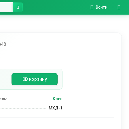
Войти
848
В корзину
Клен
ель:
МХД-1