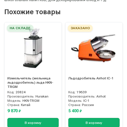
Похожие товары
НА СКЛАДЕ
ЗАКАЗАНО
Измельчитель (мельница
Льдодробитель Airhot IC-1
льдодробитель) льда HKN-
TRGM
Код:
20824
Код:
19639
Производитель:
Hurakan
Производитель:
Airhot
Модель:
HKN-TRGM
Модель:
IC-1
Страна:
Китай
Страна:
Россия
9 870
5 400
₽
₽
В корзину
В корзину