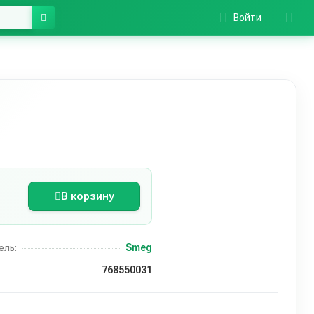
Войти
В корзину
Smeg
ель:
768550031