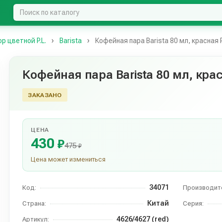
 цветной P.L.
Barista
Кофейная пара Barista 80 мл, красная P
Кофейная пара Barista 80 мл, кра
ЗАКАЗАНО
ЦЕНА
430
₽
475
₽
Цена может измениться
34071
Код:
Производит
Китай
Страна:
Серия:
4626/4627 (red)
Артикул: