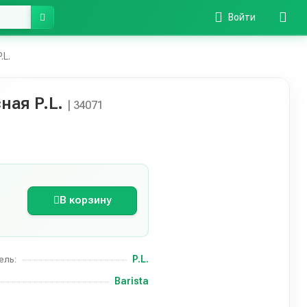
Войти
.L.
сная P.L.
| 34071
В корзину
P.L.
ель:
Barista