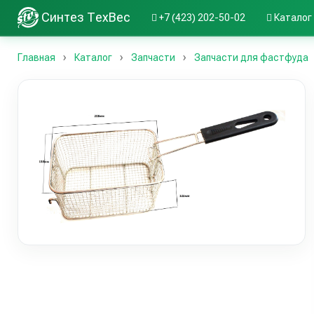
Синтез ТехВес
+7 (423) 202-50-02
Каталог
Главная
Каталог
Запчасти
Запчасти для фастфуда