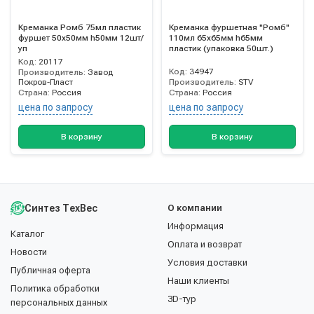
Креманка Ромб 75мл пластик
Креманка фуршетная "Ромб"
фуршет 50х50мм h50мм 12шт/
110мл 65х65мм h65мм
уп
пластик (упаковка 50шт.)
Код:
20117
Код:
34947
Производитель:
Завод
Покров-Пласт
Производитель:
STV
Страна:
Россия
Страна:
Россия
цена по запросу
цена по запросу
В корзину
В корзину
Синтез ТехВес
О компании
Информация
Каталог
Оплата и возврат
Новости
Условия доставки
Публичная оферта
Наши клиенты
Политика обработки
3D-тур
персональных данных