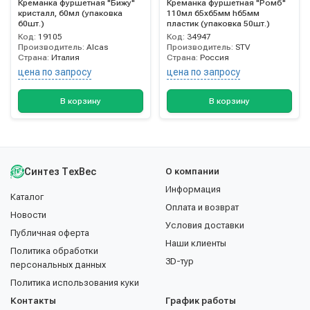
Креманка фуршетная "Бижу"
Креманка фуршетная "Ромб"
кристалл, 60мл (упаковка
110мл 65х65мм h65мм
60шт.)
пластик (упаковка 50шт.)
Код:
19105
Код:
34947
Производитель:
Alcas
Производитель:
STV
Страна:
Италия
Страна:
Россия
цена по запросу
цена по запросу
В корзину
В корзину
Синтез ТехВес
О компании
Информация
Каталог
Оплата и возврат
Новости
Условия доставки
Публичная оферта
Наши клиенты
Политика обработки
3D-тур
персональных данных
Политика использования куки
Контакты
График работы