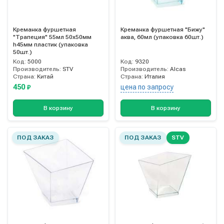
Креманка фуршетная
Креманка фуршетная "Бижу"
"Трапеция" 55мл 50х50мм
аква, 60мл (упаковка 60шт.)
h45мм пластик (упаковка
50шт.)
Код:
5000
Код:
9320
Производитель:
STV
Производитель:
Alcas
Страна:
Китай
Страна:
Италия
450
цена по запросу
₽
В корзину
В корзину
ПОД ЗАКАЗ
ПОД ЗАКАЗ
STV