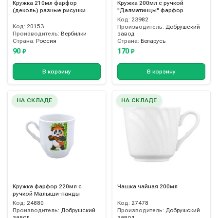
Кружка 210мл фарфор
Кружка 200мл с ручкой
(деколь) разные рисунки
"Далматинцы" фарфор
Код:
23982
Код:
20153
Производитель:
Добрушский
Производитель:
Вербилки
завод
Страна:
Россия
Страна:
Беларусь
90
170
₽
₽
В корзину
В корзину
НА СКЛАДЕ
НА СКЛАДЕ
Кружка фарфор 220мл с
Чашка чайная 200мл
ручкой Малыши-панды
Код:
24880
Код:
27478
Производитель:
Добрушский
Производитель:
Добрушский
завод
завод