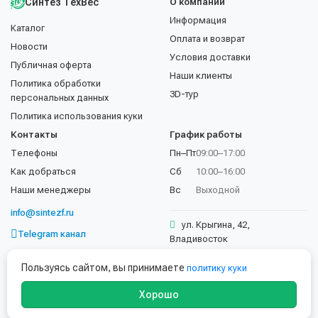
Синтез ТехВес
О компании
Информация
Каталог
Оплата и возврат
Новости
Условия доставки
Публичная оферта
Наши клиенты
Политика обработки
3D-тур
персональных данных
Политика использования куки
Контакты
График работы
Телефоны
Пн–Пт
09:00–17:00
Как добраться
Сб
10:00–16:00
Наши менеджеры
Вс
Выходной
info@sintezf.ru
ул. Крыгина, 42,
Telegram канал
Владивосток
+7 (423) 202-50-02
Пользуясь сайтом, вы принимаете
политику куки
Хорошо
© 1997–2026 ООО «Синтез ТехВес». Все права защищены.