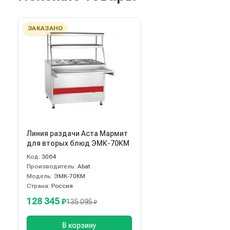
ЗАКАЗАНО
Линия раздачи Аста Мармит
для вторых блюд ЭМК-70КМ
Код:
3064
Производитель:
Abat
Модель:
ЭМК-70КМ
Страна:
Россия
128 345
₽
135 095
₽
В корзину