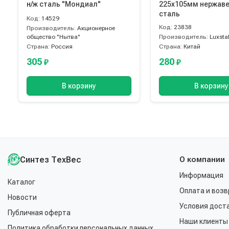
н/ж сталь "Мондиал"
225х105мм нержав
сталь
Код:
14529
Код:
23838
Производитель:
Акционерное
общество "Нытва"
Производитель:
Luxsta
Страна:
Россия
Страна:
Китай
305
280
₽
₽
В корзину
В корзину
Синтез ТехВес
О компании
Информация
Каталог
Оплата и возв
Новости
Условия дост
Публичная оферта
Наши клиенты
Политика обработки персональных данных