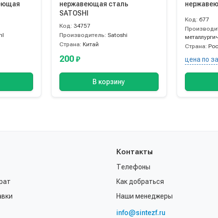
еющая
нержавеющая сталь
нержавею
SATOSHI
Код:
677
Код:
34757
Производи
hl
Производитель:
Satoshi
металлурги
Страна:
Китай
Страна:
Ро
200
₽
цена по з
В корзину
Контакты
Телефоны
рат
Как добраться
авки
Наши менеджеры
info@sintezf.ru