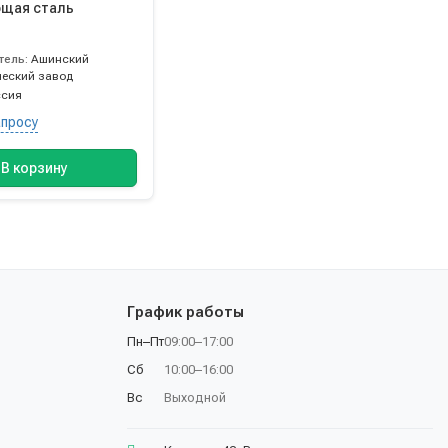
щая сталь
тель:
Ашинский
ческий завод
ссия
апросу
В корзину
График работы
Пн–Пт
09:00–17:00
Сб
10:00–16:00
Вс
Выходной