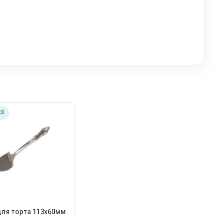
З
для торта 113х60мм