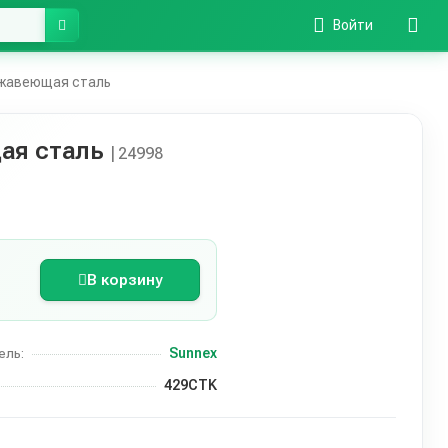
Войти
ржавеющая сталь
ая сталь
| 24998
В корзину
Sunnex
ель:
429CTK