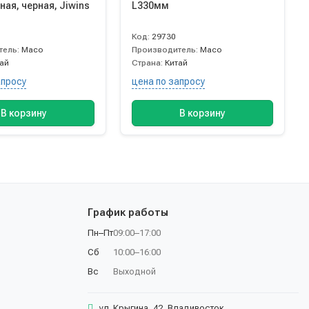
ая, черная, Jiwins
L330мм
Код:
29730
тель:
Maco
Производитель:
Maco
тай
Страна:
Китай
апросу
цена по запросу
В корзину
В корзину
График работы
Пн–Пт
09:00–17:00
Сб
10:00–16:00
Вс
Выходной
ул. Крыгина, 42, Владивосток