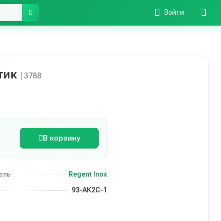
Войти
тик
| 3788
В корзину
Regent Inox
ель:
93-АК2С-1