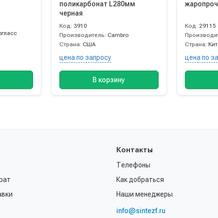
поликарбонат L280мм
жаропрочн
черная
Код:
3910
Код:
29115
ргласс
Производитель:
Cambro
Производи
Страна:
США
Страна:
Ки
цена по запросу
цена по з
В корзину
Контакты
Телефоны
рат
Как добраться
авки
Наши менеджеры
info@sintezf.ru