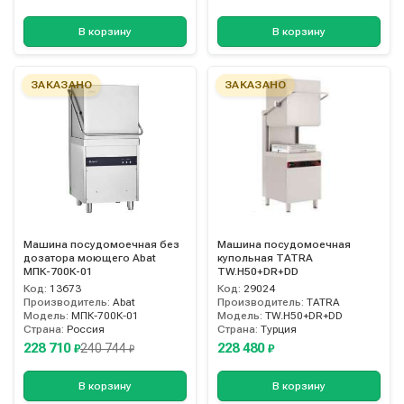
В корзину
В корзину
ЗАКАЗАНО
ЗАКАЗАНО
Машина посудомоечная без
Машина посудомоечная
дозатора моющего Abat
купольная TATRA
МПК-700К-01
TW.H50+DR+DD
Код:
13673
Код:
29024
Производитель:
Abat
Производитель:
TATRA
Модель:
МПК-700К-01
Модель:
TW.H50+DR+DD
Страна:
Россия
Страна:
Турция
228 710
228 480
240 744
₽
₽
₽
В корзину
В корзину