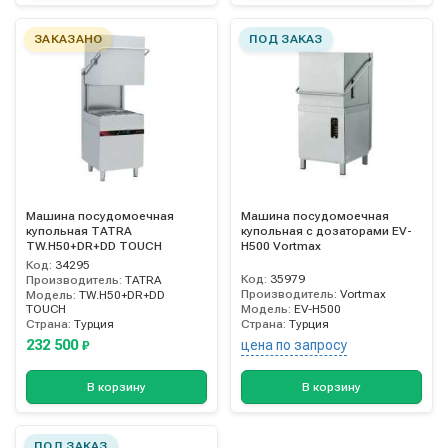
ЗАКАЗАНО
ПОД ЗАКАЗ
Машина посудомоечная
Машина посудомоечная
купольная TATRA
купольная с дозаторами EV-
TW.H50+DR+DD TOUCH
H500 Vortmax
Код:
34295
Код:
35979
Производитель:
TATRA
Производитель:
Vortmax
Модель:
TW.H50+DR+DD
TOUCH
Модель:
EV-H500
Страна:
Турция
Страна:
Турция
232 500
цена по запросу
₽
В корзину
В корзину
ПОД ЗАКАЗ