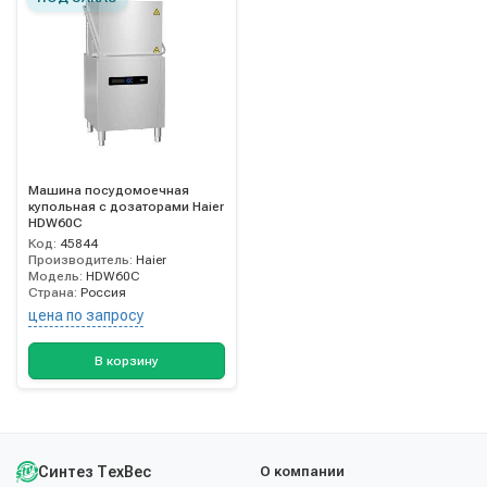
Машина посудомоечная
купольная с дозаторами Haier
HDW60C
Код:
45844
Производитель:
Haier
Модель:
HDW60C
Страна:
Россия
цена по запросу
В корзину
Синтез ТехВес
О компании