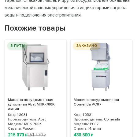
тарелок, стаканов, чашек и другой посуды. Модель оснащена
механической панелью управления с индикаторами нагрева
воды и подключения электропитания.
Похожие товары
В ПУТИ
ЗАКАЗАНО
Машина посудомоечная
Машина посудомоечная
купольная Abat МПК-700К
Comenda PC07
Акция
Код:
13631
Код:
10531
Производитель:
Abat
Производитель:
Comenda
Модель:
МПК-700К
Модель:
PC07
Страна:
Россия
Страна:
Италия
215 070
430 500
251 470
₽
₽
₽