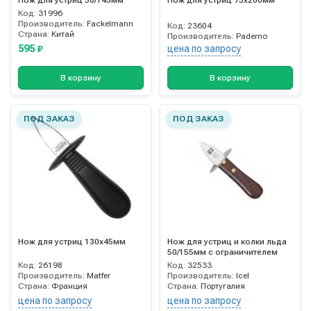
Нож для устриц 58/145мм
Нож для устриц 75х200мм
Код:
31996
Производитель:
Fackelmann
Код:
23604
Страна:
Китай
Производитель:
Paderno
595
цена по запросу
₽
В корзину
В корзину
ПОД ЗАКАЗ
ПОД ЗАКАЗ
Нож для устриц 130х45мм
Нож для устриц и колки льда
50/155мм с ограничителем
Код:
26198
Код:
32533
Производитель:
Matfer
Производитель:
Icel
Страна:
Франция
Страна:
Португалия
цена по запросу
цена по запросу