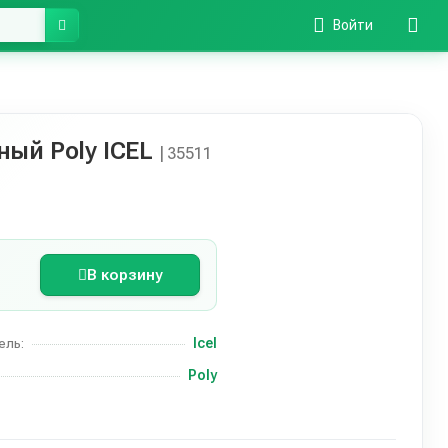
Войти
ый Poly ICEL
| 35511
В корзину
Icel
ель:
Poly