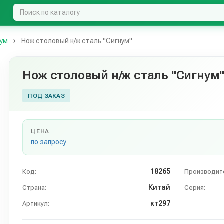
нум
Нож столовый н/ж сталь "Сигнум"
Нож столовый н/ж сталь "Сигнум
ПОД ЗАКАЗ
ЦЕНА
по запросу
18265
Код:
Производит
Китай
Страна:
Серия:
кт297
Артикул: