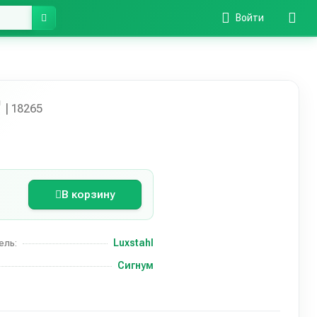
Войти
"
| 18265
В корзину
Luxstahl
ель:
Сигнум