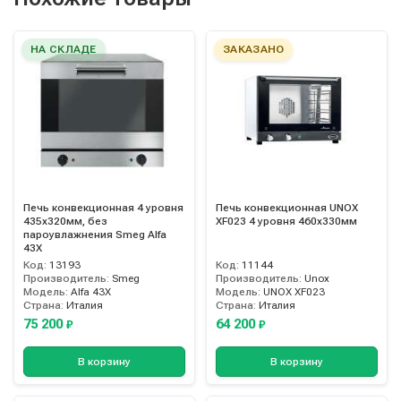
НА СКЛАДЕ
ЗАКАЗАНО
Печь конвекционная 4 уровня
Печь конвекционная UNOX
435x320мм, без
XF023 4 уровня 460х330мм
пароувлажнения Smeg Alfa
43X
Код:
13193
Код:
11144
Производитель:
Smeg
Производитель:
Unox
Модель:
Alfa 43X
Модель:
UNOX XF023
Страна:
Италия
Страна:
Италия
75 200
64 200
₽
₽
В корзину
В корзину