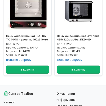
Печь конвекционная TATRA
Печь конвекционная 4 уровня
TO44MS 4 уровня, 460х340мм
435х320мм Abat ПКЭ-4Э
Код:
30278
Код:
12233
Производитель:
TATRA
Производитель:
Abat
Модель:
TO44MS
Модель:
ПКЭ-4Э
Страна:
Турция
Страна:
Россия
цена по запросу
цена по запросу
В корзину
В корзину
Синтез ТехВес
О компании
Информация
Каталог
Оплата и возврат