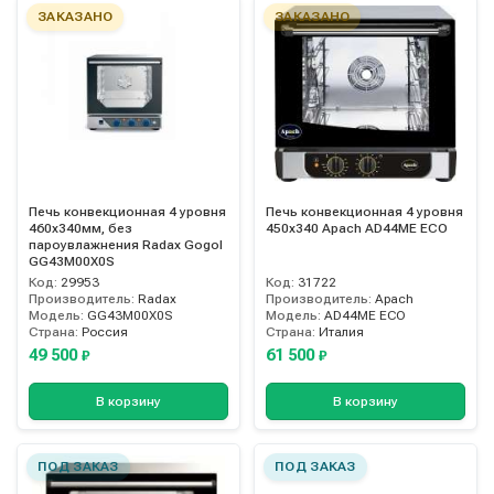
ЗАКАЗАНО
ЗАКАЗАНО
Печь конвекционная 4 уровня
Печь конвекционная 4 уровня
460х340мм, без
450х340 Apach AD44ME ECO
пароувлажнения Radax Gogol
GG43M00X0S
Код:
29953
Код:
31722
Производитель:
Radax
Производитель:
Apach
Модель:
GG43M00X0S
Модель:
AD44ME ECO
Страна:
Россия
Страна:
Италия
49 500
61 500
₽
₽
В корзину
В корзину
ПОД ЗАКАЗ
ПОД ЗАКАЗ