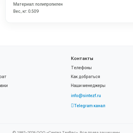
Материал: полипропилен
Вес, кг: 0.509
Контакты
Телефоны
рат
Как добраться
авки
Наши менеджеры
info@sintezf.ru
Telegram канал
© 1997–2026 ООО «Синтез ТехВес». Все права защищены.