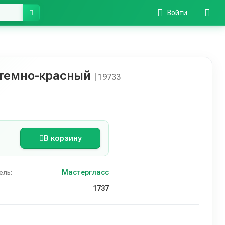
Войти
 темно-красный
| 19733
В корзину
Мастергласс
ель:
1737