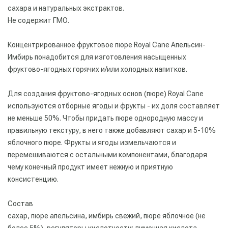
сахара и натуральных экстрактов.
Не содержит ГМО.
Концентрированное фруктовое пюре Royal Cane Апельсин-
Имбирь понадобится для изготовления насыщенных
фруктово-ягодных горячих и/или холодных напитков.
Для создания фруктово-ягодных основ (пюре) Royal Cane
используются отборные ягоды и фрукты - их доля составляет
не меньше 50%. Чтобы придать пюре однородную массу и
правильную текстуру, в него также добавляют сахар и 5-10%
яблочного пюре. Фрукты и ягоды измельчаются и
перемешиваются с остальными компонентами, благодаря
чему конечный продукт имеет нежную и приятную
консистенцию.
Состав
сахар, пюре апельсина, имбирь свежий, пюре яблочное (не
более 5%), регуляторы кислотности: лимонная кислота,