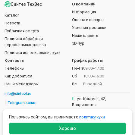
Синтез ТехВес
О компании
Информация
Каталог
Оплата и возврат
Новости
Условия доставки
Публичная оферта
Наши клиенты
Политика обработки
3D-тур
персональных данных
Политика использования куки
Контакты
График работы
Телефоны
Пн–Пт
09:00–17:00
Как добраться
Сб
10:00–16:00
Наши менеджеры
Вс
Выходной
info@sintezf.ru
ул. Крыгина, 42,
Telegram канал
Владивосток
+7 (423) 202-50-02
Пользуясь сайтом, вы принимаете
политику куки
Хорошо
© 1997–2026 ООО «Синтез ТехВес». Все права защищены.