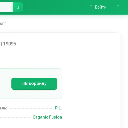
Войти
ion"
"
| 19095
В корзину
P.L.
ель:
Organic Fusion