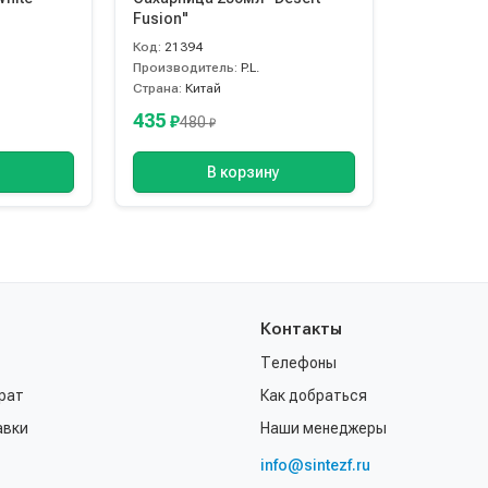
Fusion"
Код:
21394
Производитель:
P.L.
Страна:
Китай
435
₽
480
₽
В корзину
Контакты
Телефоны
рат
Как добраться
авки
Наши менеджеры
info@sintezf.ru