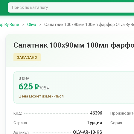
р By Bone
Oliva
Салатник 100х90мм 100мл фарфор Oliva By B
Салатник 100х90мм 100мл фарфор
ЗАКАЗАНО
ЦЕНА
625
₽
705
₽
Цена может измениться
46396
Код:
Производит
Турция
Страна:
Серия:
OLV-AR-13-KS
Артикул: