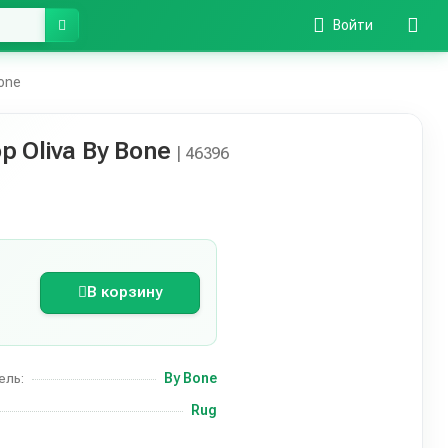
Войти
one
 Oliva By Bone
| 46396
В корзину
By Bone
ель:
Rug