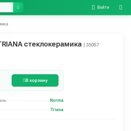
Войти
мика
TRIANA стеклокерамика
| 35057
В корзину
Norma
ель:
Triana