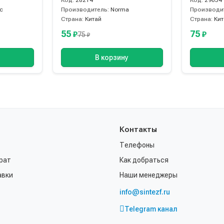
Код:
28214
Код:
29054
c
Производитель:
Norma
Производи
Страна:
Китай
Страна:
Ки
55
75
₽
₽
75
₽
В корзину
Контакты
Телефоны
рат
Как добраться
авки
Наши менеджеры
info@sintezf.ru
Telegram канал