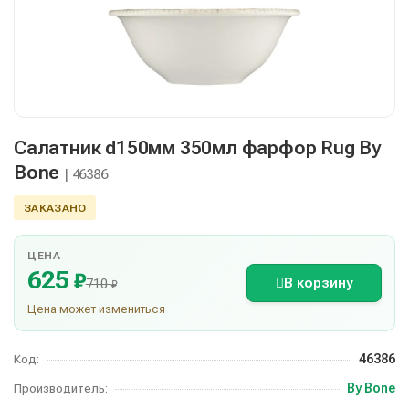
Салатник d150мм 350мл фарфор Rug By
Bone
| 46386
ЗАКАЗАНО
ЦЕНА
625
₽
В корзину
710
₽
Цена может измениться
46386
Код:
By Bone
Производитель: